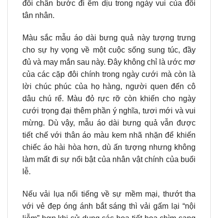
đôi chân bước đi êm dịu trong ngày vui của đôi
tân nhân.
Màu sắc mẫu áo dài bưng quả này tượng trưng
cho sự hy vọng về một cuộc sống sung túc, đầy
đủ và may mắn sau này. Đây không chỉ là ước mơ
của các cặp đôi chính trong ngày cưới mà còn là
lời chúc phúc của họ hàng, người quen đến cô
dâu chú rể. Màu đỏ rực rỡ còn khiến cho ngày
cưới trọng đại thêm phần ý nghĩa, tươi mới và vui
mừng. Dù vậy, mẫu áo dài bưng quả vẫn được
tiết chế với thân áo màu kem nhã nhặn để khiến
chiếc áo hài hòa hơn, dù ấn tượng nhưng không
làm mất đi sự nổi bật của nhân vật chính của buổi
lễ.
Nếu vải lụa nổi tiếng về sự mềm mại, thướt tha
với vẻ đẹp óng ánh bắt sáng thì vải gấm lại “nội