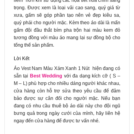
liễm” hơn khi sử dụng các họa tiết hoa chìm sang
trọng. Được xem là loại vải cao sang, quý giá từ
xưa, gấm sẽ góp phần tạo nên vẻ đẹp kiêu sa,
quý phái cho người mặc. Kèm theo áo dài là mấn
gấm đội đầu thắt bím pha trộn hai màu kem đỏ
tương đồng với màu áo mang lại sự đồng bộ cho
tổng thể sản phẩm.
Lời Kết
Áo Vest Nam Màu Xám Xanh 1 Nút hiện đang có
sẵn tại
Best Wedding
với đa dạng kích cỡ ( S –
M – L) phù hợp cho nhiều dáng người khác nhau,
cửa hàng còn hỗ trợ sửa theo yêu cầu để đảm
bảo được sự cân đối cho người mặc. Nếu bạn
đang có nhu cầu thuê bộ áo dài này cho đội ngũ
bưng quả trong ngày cưới của mình, hãy liên hệ
ngay đến cửa hàng để được tư vấn nhé.