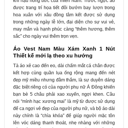
khí hậu nóng bức của miền Nam. Trước ngực áo
được trang trí họa tiết đôi bướm bay lượn trong
hoa xuân với xâu đồng tâm kết được sử dụng
trong những ngày lễ lớn, đại diện cho sự vui vẻ,
may mắn và hạnh phúc càng “thêm hương, thêm
sắc” cho ngày vui thêm trọn vẹn.
Áo Vest Nam Màu Xám Xanh 1 Nút
Thiết kế mới lạ theo xu hướng
Tà áo xẻ cao đến eo, dài chấm mắt cá chân được
kết hợp cùng quần lụa ống rộng mang đến nét
đẹp mỹ miều nhưng đằm thắm, là sự duyên dáng
đặc biệt riêng có của người phụ nữ Á Đông khiến
bạn bè 5 châu phải xao xuyến, ngợi khen. Câu
nói “mình hạc xương mai” là mỹ từ được sử dụng
để ca ngợi vẻ đẹp của người phụ nữ, và bộ áo dài
này chính là “chìa khóa” để giúp người mặc tôn
lên vóc dáng thanh thoát, nhẹ nhàng với những