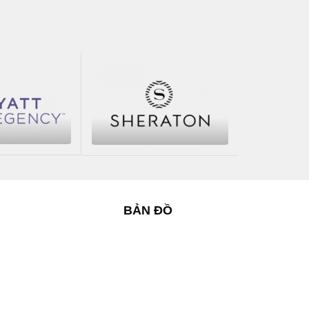
400.000₫.
BẢN ĐỒ