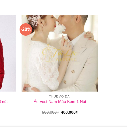
-20%
THUÊ ÁO DÀI
 nút
Áo Vest Nam Màu Kem 1 Nút
Giá
Giá
500.000
₫
400.000
₫
gốc
hiện
là:
tại
500.000₫.
là: