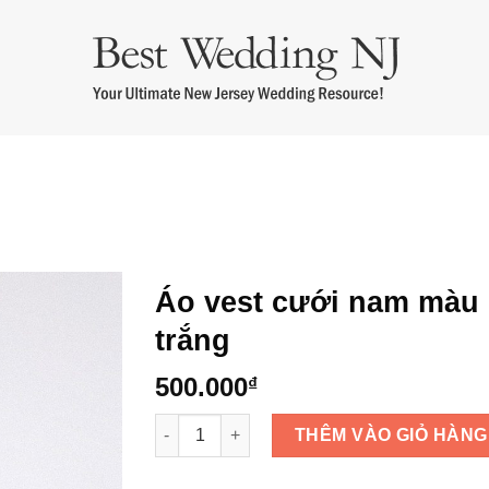
m cưới
Áo Dài Bưng Quả
Thuê Áo Dài Cưới
Thuê Áo Dài Bà 
Áo vest cưới nam màu
trắng
500.000
₫
Áo vest cưới nam màu trắng số lượng
THÊM VÀO GIỎ HÀNG