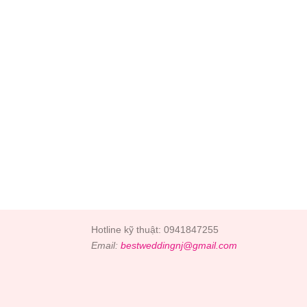
Hotline kỹ thuật: 0941847255
Email:
bestweddingnj@gmail.com