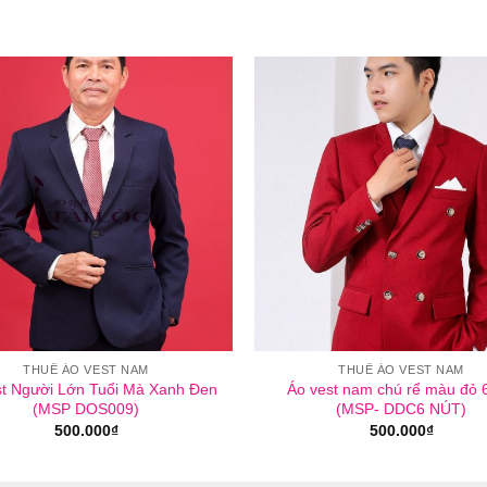
THUÊ ÁO VEST NAM
THUÊ ÁO VEST NAM
st Người Lớn Tuổi Mà Xanh Đen
Áo vest nam chú rể màu đỏ 6
(MSP DOS009)
(MSP- DDC6 NÚT)
500.000
₫
500.000
₫