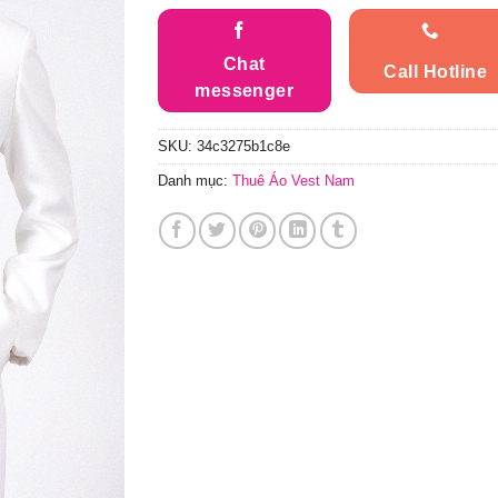
Chat
Call Hotline
messenger
SKU:
34c3275b1c8e
Danh mục:
Thuê Áo Vest Nam