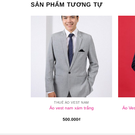
SẢN PHẨM TƯƠNG TỰ
M
THUÊ ÁO VEST NAM
ắng ô vuông
Áo Ve
Áo vest nam xám trắng
500.000
₫