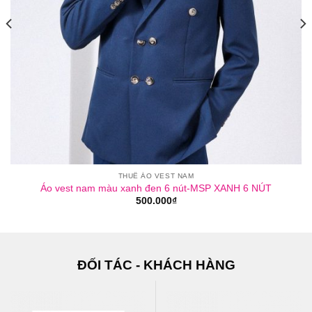
THUÊ ÁO VEST NAM
Áo vest nam màu xanh đen 6 nút-MSP XANH 6 NÚT
500.000
₫
ĐỐI TÁC - KHÁCH HÀNG