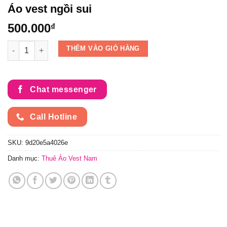
Áo vest ngồi sui
500.000
₫
Áo vest ngồi sui số lượng
THÊM VÀO GIỎ HÀNG
Chat messenger
Call Hotline
SKU:
9d20e5a4026e
Danh mục:
Thuê Áo Vest Nam