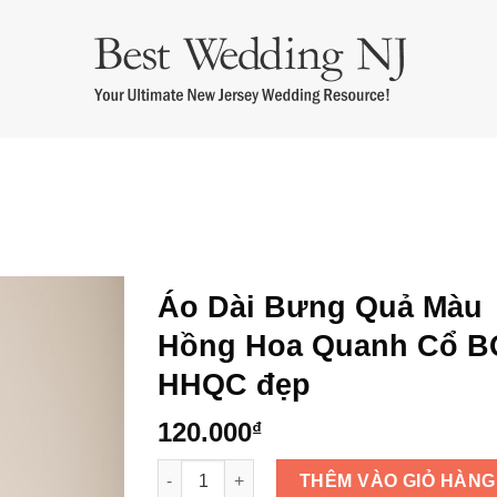
m cưới
Áo Dài Bưng Quả
Thuê Áo Dài Cưới
Thuê Áo Dài Bà 
Áo Dài Bưng Quả Màu
Hồng Hoa Quanh Cổ B
HHQC đẹp
120.000
₫
Áo Dài Bưng Quả Màu Hồng Hoa Quanh Cổ 
THÊM VÀO GIỎ HÀNG