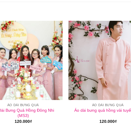
ÁO DÀI BƯNG QUẢ
ÁO DÀI BƯNG QUẢ
Dài Bưng Quả Hồng Đông Nhi
Áo dài bưng quả hồng vải tuy
(MS3)
120.000
₫
120.000
₫