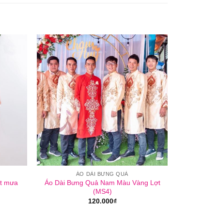
ÁO DÀI BƯNG QUẢ
Áo Dài Bưng Quả Nam Màu Vàng Lợt
ết mưa
(MS4)
120.000
₫