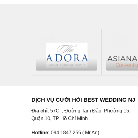
120.000₫.
là:
100.000₫.
DỊCH VỤ CƯỚI HỎI BEST WEDDING NJ
Địa chỉ:
57CT, Đường Tam Đảo, Phường 15,
Quận 10, TP Hồ Chí Minh
Hotline:
094 1847 255 ( Mr An)