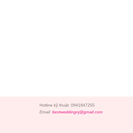
Hotline kỹ thuật: 0941847255
Email:
bestweddingnj@gmail.com