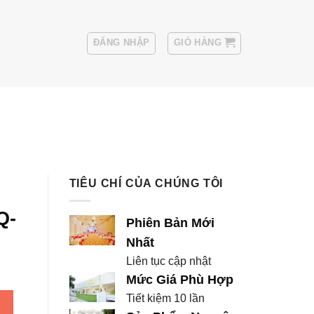
ĐĂNG NHẬP
GIỎ HÀNG
Sui
Thuê Áo Vest Nam
TIÊU CHÍ CỦA CHÚNG TÔI
Q-
Phiên Bản Mới
Nhất
Liên tục cập nhật
Mức Giá Phù Hợp
BQ-HHQC đẹp số lượng
Tiết kiệm 10 lần