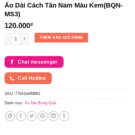
Áo Dài Cách Tân Nam Màu Kem(BQN-
MS3)
120.000
₫
Áo Dài Cách Tân Nam Màu Kem(BQN-MS3) số lượng
THÊM VÀO GIỎ HÀNG
Chat messenger
Call Hotline
SKU:
77641b689881
Danh mục:
Áo Dài Bưng Quả