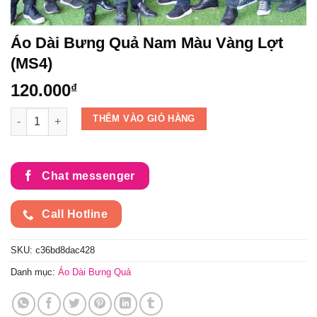
Áo Dài Bưng Quả Nam Màu Vàng Lợt
(MS4)
120.000
₫
Áo Dài Bưng Quả Nam Màu Vàng Lợt (MS4) số lượng
THÊM VÀO GIỎ HÀNG
Chat messenger
Call Hotline
SKU:
c36bd8dac428
Danh mục:
Áo Dài Bưng Quả