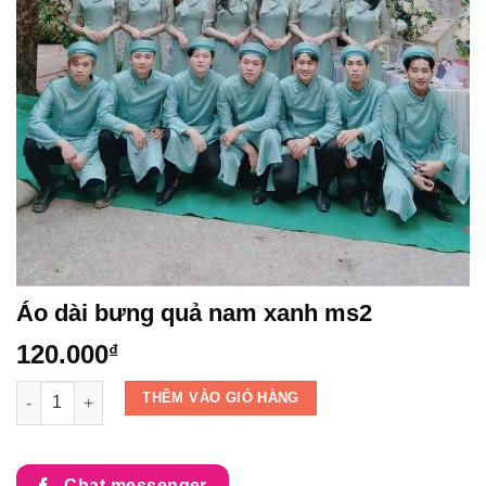
Áo dài bưng quả nam xanh ms2
120.000
₫
Áo dài bưng quả nam xanh ms2 số lượng
THÊM VÀO GIỎ HÀNG
Chat messenger