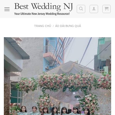
Skip
to
content
TRANG CHỦ
/
ÁO DÀI BƯNG QUẢ