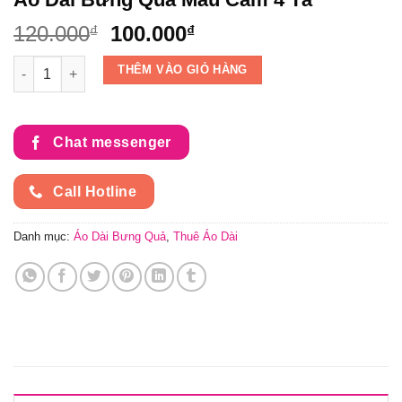
Giá
Giá
120.000
100.000
₫
₫
gốc
hiện
Áo Dài Bưng Quả Màu Cam 4 Tà số lượng
THÊM VÀO GIỎ HÀNG
là:
tại
120.000₫.
là:
100.000₫.
Chat messenger
Call Hotline
Danh mục:
Áo Dài Bưng Quả
,
Thuê Áo Dài