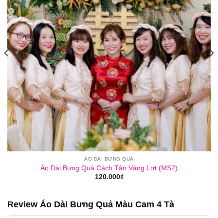
ÁO DÀI BƯNG QUẢ
Áo Dài Bưng Quả Cách Tân Vàng Lợt (MS2)
120.000
₫
Review Áo Dài Bưng Quả Màu Cam 4 Tà