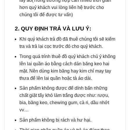
lấy áo(Trong trường hợp cần nhiều thời gian
hơn quý khách vui lòng liên hệ trước cho
chúng tôi để được tư vấn)
2. QUY ĐỊNH TRẢ VÀ LƯU Ý:
Khi quý khách trả đồ đã thuê chúng tôi sẽ kiểm
tra và trả lại cọc trước đó cho quý khách.
Trong quá trình thuê đồ quý khách chú ý không
lên lai quần áo bằng cách dán băng keo hai
mặt. Nên dùng kim băng hay kim chỉ may tay
thưa để lên lai quần hoặc tà áo dài.
Sản phẩm không được để dính bẩn những
chất giặt tẩy khó làm trắng được như: rượu,
bia, băng keo, chewing gum, cà ri, dầu nhớt
vv…
Sản phẩm không bị rách và hư hại.