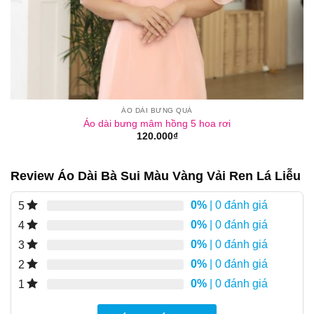
ÁO DÀI BƯNG QUẢ
Áo dài bưng mâm hồng 5 hoa rơi
120.000
₫
Review Áo Dài Bà Sui Màu Vàng Vải Ren Lá Liễu
0%
| 0 đánh giá
5
0%
| 0 đánh giá
4
0%
| 0 đánh giá
3
0%
| 0 đánh giá
2
0%
| 0 đánh giá
1