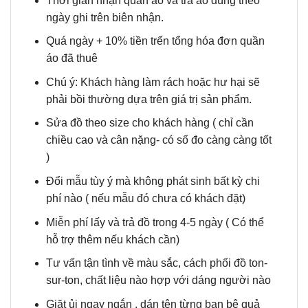
Thời gian nhận quần áo và trả áo đúng theo
ngày ghi trên biên nhận.
Quá ngày + 10% tiền trển tổng hóa đơn quần
áo đã thuê
Chú ý: Khách hàng làm rách hoặc hư hại sẽ
phải bồi thường dựa trên giá trị sản phẩm.
Sửa đồ theo size cho khách hàng ( chỉ cần
chiều cao và cân nặng- có số đo càng càng tốt
)
Đổi mẫu tùy ý mà không phát sinh bất kỳ chi
phí nào ( nếu mẫu đó chưa có khách đặt)
Miễn phí lấy và trả đồ trong 4-5 ngày ( Có thể
hỗ trợ thêm nếu khách cần)
Tư vấn tận tình về màu sắc, cách phối đồ ton-
sur-ton, chất liệu nào hợp với dáng người nào
Giặt ủi ngay ngắn , dán tên từng bạn bê quả