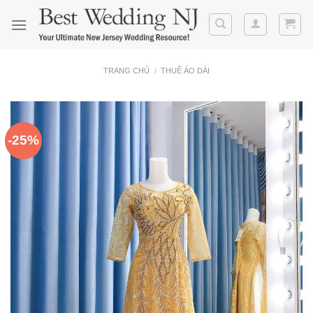
Skip
to
content
TRANG CHỦ
/
THUÊ ÁO DÀI
-25%