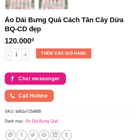
Áo Dài Bưng Quả Cách Tân Cây Dừa
BQ-CD đẹp
120.000
₫
Áo Dài Bưng Quả Cách Tân Cây Dừa BQ-CD đẹp số lượng
THÊM VÀO GIỎ HÀNG
Chat messenger
Call Hotline
SKU:
b661e7254f88
Danh mục:
Áo Dài Bưng Quả