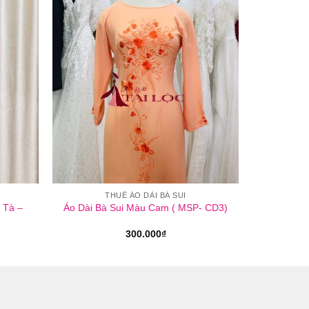
THUÊ ÁO DÀI BÀ SUI
 Tà –
Áo Dài Bà Sui Màu Cam ( MSP- CD3)
300.000
₫