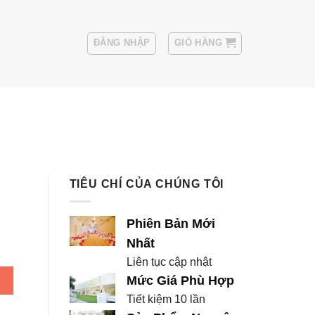
ĐĂNG NHẬP
GIỎ HÀNG
Sui
Thuê Áo Vest Nam
TIÊU CHÍ CỦA CHÚNG TÔI
Phiên Bản Mới
Nhất
Liên tục cập nhật
 lượng
Mức Giá Phù Hợp
Tiết kiệm 10 lần