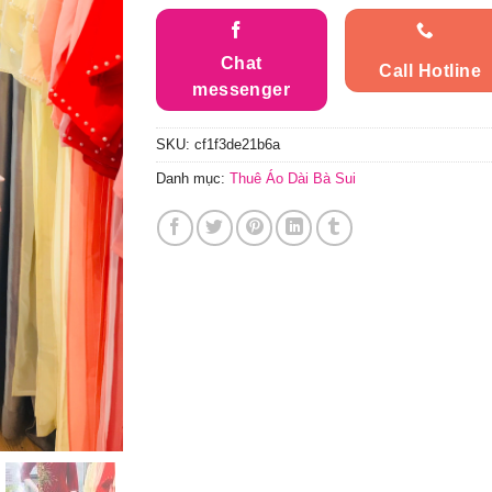
Chat
Call Hotline
messenger
SKU:
cf1f3de21b6a
Danh mục:
Thuê Áo Dài Bà Sui