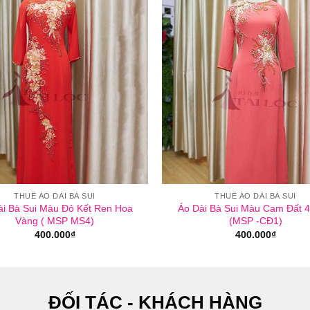
THUÊ ÁO DÀI BÀ SUI
THUÊ ÁO DÀI BÀ SUI
ài Bà Sui Màu Đỏ Kết Ren Hoa
Áo Dài Bà Sui Màu Cam Đất 4
Vàng ( MSP MS4)
(MSP -CĐ1)
400.000
₫
400.000
₫
ĐỐI TÁC - KHÁCH HÀNG