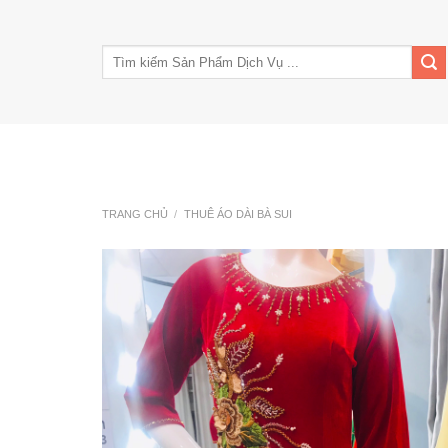
Skip
to
Tìm
content
kiếm:
Trang Chủ
Giới Thiệu
Tin Tức
Kinh nghiê
TRANG CHỦ
/
THUÊ ÁO DÀI BÀ SUI