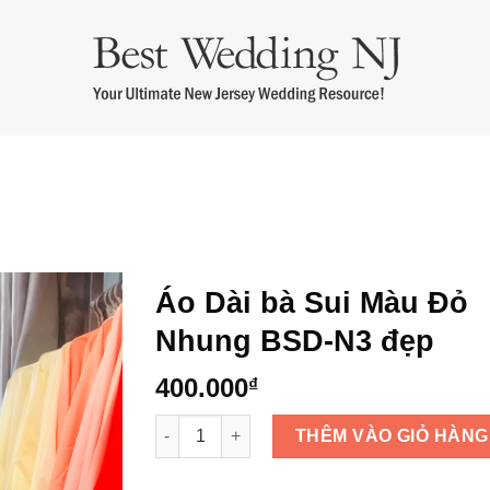
m cưới
Áo Dài Bưng Quả
Thuê Áo Dài Cưới
Thuê Áo Dài Bà 
Áo Dài bà Sui Màu Đỏ
Nhung BSD-N3 đẹp
400.000
₫
Áo Dài bà Sui Màu Đỏ Nhung BSD-N3 đẹp số
THÊM VÀO GIỎ HÀNG