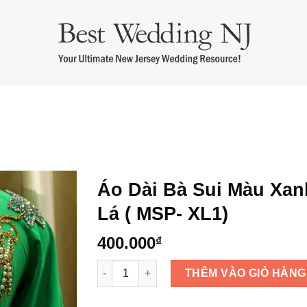
m cưới
Áo Dài Bưng Quả
Thuê Áo Dài Cưới
Thuê Áo Dài Bà 
Áo Dài Bà Sui Màu Xan
Lá ( MSP- XL1)
400.000
₫
Áo Dài Bà Sui Màu Xanh Lá ( MSP- XL1) số l
THÊM VÀO GIỎ HÀNG