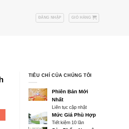
ĐĂNG NHẬP
GIỎ HÀNG
Sui
Thuê Áo Vest Nam
TIÊU CHÍ CỦA CHÚNG TÔI
h
Phiên Bản Mới
Nhất
Liên tục cập nhật
ượng
Mức Giá Phù Hợp
Tiết kiệm 10 lần