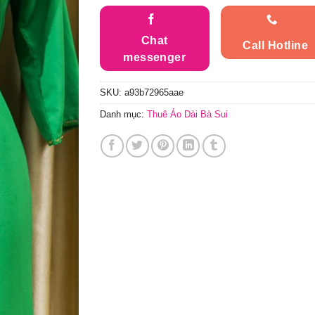
Chat
Call Hotline
messenger
SKU:
a93b72965aae
Danh mục:
Thuê Áo Dài Bà Sui