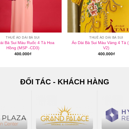
THUÊ ÁO DÀI BÀ SUI
THUÊ ÁO DÀI BÀ SUI
ài Bà Sui Màu Ruốc 4 Tà Hoa
Áo Dài Bà Sui Màu Vàng 4 Tà 
Hồng (MSP -CD3)
V2)
400.000
₫
400.000
₫
ĐỐI TÁC - KHÁCH HÀNG