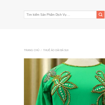
Skip
to
Tìm
content
kiếm:
Trang Chủ
Giới Thiệu
Tin Tức
Kinh nghiê
TRANG CHỦ
/
THUÊ ÁO DÀI BÀ SUI