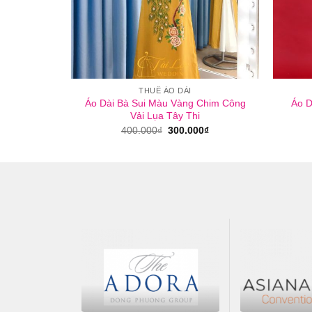
I
THUÊ ÁO DÀI
êu Cổ Tròn
Áo Dài Bà Sui Màu Vàng Chim Công
Áo D
Vải Lụa Tây Thi
Giá
Giá
400.000
₫
300.000
₫
gốc
hiện
là:
tại
400.000₫.
là:
300.000₫.