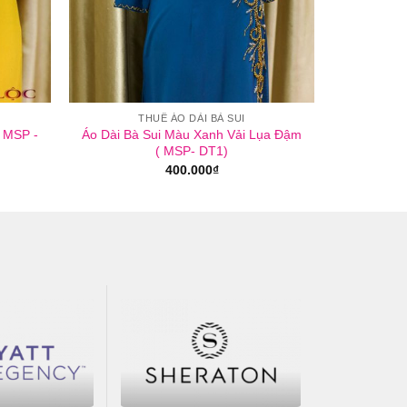
THUÊ ÁO DÀI BÀ SUI
( MSP -
Áo Dài Bà Sui Màu Xanh Vải Lụa Đậm
( MSP- DT1)
400.000
₫