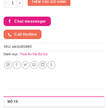
Áo Dài cho mẹ xanh nước biển 2 tà ( MSP- XDT2) số lượng
THÊM VÀO GIỎ HÀNG
Chat messenger
Call Hotline
SKU:
e4c5c60184f3
Danh mục:
Thuê Áo Dài Bà Sui
MÔ TẢ