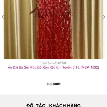
THUÊ ÁO DÀI BÀ SUI
Áo Dài Bà Sui Màu Đỏ Ren Kết Kim Tuyến 6 Tà (MSP- MS2)
400.000
₫
ĐỐI TÁC - KHÁCH HÀNG