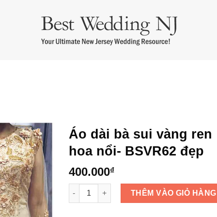
m cưới
Áo Dài Bưng Quả
Thuê Áo Dài Cưới
Thuê Áo Dài Bà 
Áo dài bà sui vàng ren
hoa nổi- BSVR62 đẹp
400.000
₫
Áo dài bà sui vàng ren hoa nổi- BSVR62 đẹp
THÊM VÀO GIỎ HÀNG