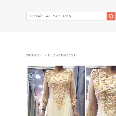
Skip
to
Tìm
content
kiếm:
Trang Chủ
Giới Thiệu
Tin Tức
Kinh nghiê
TRANG CHỦ
/
THUÊ ÁO DÀI BÀ SUI