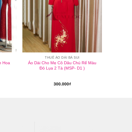
THUÊ ÁO DÀI BÀ SUI
n Hoa
Áo Dài Cho Mẹ Cô Dâu Chú Rể Màu
Đỏ Lụa 2 Tà (MSP- D1 )
á
300.000
₫
ện
0.000₫.