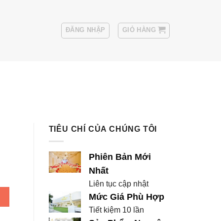
ĐĂNG NHẬP
GIỎ HÀNG
Sui
Thuê Áo Vest Nam
TIÊU CHÍ CỦA CHÚNG TÔI
Phiên Bản Mới
Nhất
Liên tục cập nhật
 số lượng
Mức Giá Phù Hợp
Tiết kiệm 10 lần