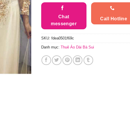
Chat
Call Hotline
messenger
SKU:
fdea0501f69c
Danh mục:
Thuê Áo Dài Bà Sui