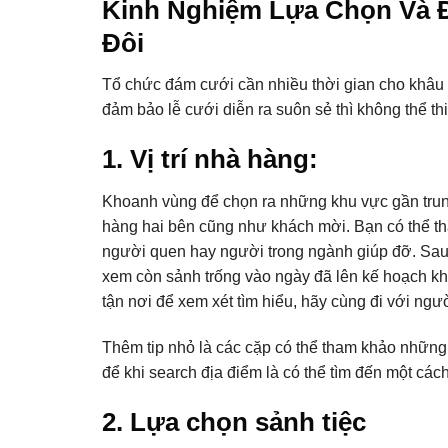
Kinh Nghiệm Lựa Chọn Và Đ
Đôi
Tổ chức đám cưới cần nhiều thời gian cho khâu l
đảm bảo lễ cưới diễn ra suôn sẻ thì không thể t
1. Vị trí nhà hàng:
Khoanh vùng để chọn ra những khu vực gần trung 
hàng hai bên cũng như khách mời. Bạn có thể t
người quen hay người trong ngành giúp đỡ. Sau 
xem còn sảnh trống vào ngày đã lên kế hoạch kh
tận nơi để xem xét tìm hiểu, hãy cùng đi với ngư
Thêm tip nhỏ là các cặp có thể tham khảo những đ
để khi search địa điểm là có thể tìm đến một các
2. Lựa chọn sảnh tiệc