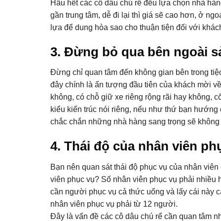
Hầu hết các cô dâu chú rể đều lựa chọn nhà hà
gần trung tâm, dễ đi lại thì giá sẽ cao hơn, ở n
lựa để dung hòa sao cho thuận tiện đối với kh
3. Đừng bỏ qua bên ngoài s
Đừng chỉ quan tâm đến không gian bên trong tiệ
đây chính là ấn tượng đầu tiên của khách mời v
không, có chỗ giữ xe riêng rộng rãi hay không, 
kiểu kiến trúc nói riêng, nếu như thứ bạn hướn
chắc chắn những nhà hàng sang trọng sẽ không p
4. Thái độ của nhân viên ph
Bạn nên quan sát thái độ phục vụ của nhân viên 
viên phục vụ? Số nhân viên phục vụ phải nhiều h
cần người phục vụ cả thức uống và lấy cái này cá
nhân viên phục vụ phải từ 12 người.
Đây là vấn đề các cô dâu chú rể cần quan tâm n