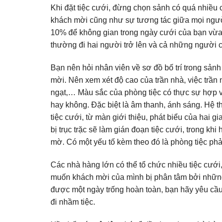
Khi đặt tiệc cưới, đừng chọn sảnh có quá nhiều cộ
khách mời cũng như sự tương tác giữa mọi ngườ
10% để không gian trong ngày cưới của bạn vừa
thường đi hai người trở lên và cả những người c
Bạn nên hỏi nhân viên về sơ đồ bố trí trong sảnh
mời. Nên xem xét độ cao của trần nhà, việc trần n
ngạt,… Màu sắc của phòng tiệc có thực sự hợp 
hay không. Đặc biệt là âm thanh, ánh sáng. Hệ
tiệc cưới, từ màn giới thiệu, phát biểu của hai 
bị trục trặc sẽ làm gián đoạn tiệc cưới, trong k
mờ. Có một yếu tố kèm theo đó là phòng tiệc phả
Các nhà hàng lớn có thể tổ chức nhiều tiệc cưới
muốn khách mời của mình bị phân tâm bởi những
được một ngày trống hoàn toàn, bạn hãy yêu cầ
đi nhầm tiệc.