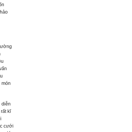
ốn
 hảo
Thường
n
ều
 vấn
ầu
n món
 diễn
rất kĩ
i
ệc cưới