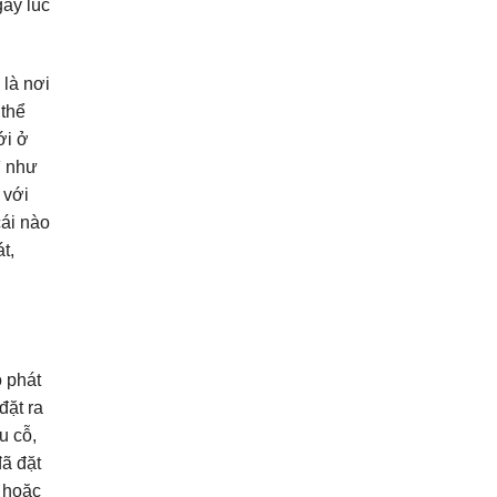
gay lúc
 là nơi
 thể
ới ở
ì như
 với
cái nào
t,
 phát
đặt ra
u cỗ,
đã đặt
 hoặc