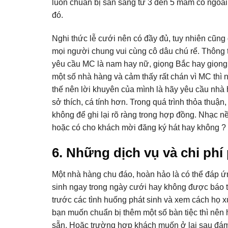
luôn chuẩn bị sẵn sàng từ 3 đến 5 mâm cỗ ngoài 
đó.
Nghi thức lễ cưới nên có đầy đủ, tuy nhiên cũng đ
mọi người chung vui cùng cô dâu chú rể. Thông 
yêu cầu MC là nam hay nữ, giọng Bắc hay giọn
một số nhà hàng và cảm thấy rất chán vì MC thì n
thế nên lời khuyên của mình là hãy yêu cầu nhà
sở thích, cá tính hơn. Trong quá trình thỏa thuậ
không để ghi lại rõ ràng trong hợp đồng. Nhạc nề
hoặc có cho khách mời đăng ký hát hay không ? N
6. Những dịch vụ và chi phí
Một nhà hàng chu đáo, hoàn hảo là có thể đáp ứ
sinh ngay trong ngày cưới hay không được báo t
trước các tình huống phát sinh và xem cách họ x
bạn muốn chuẩn bị thêm một số bàn tiệc thì nên 
sẵn. Hoặc trường hợp khách muốn ở lại sau đám 