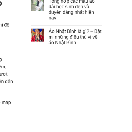
Tổng hợp các mẫu áo
p
dài học sinh đẹp và
duyên dáng nhất hiện
nay
hí để
Áo Nhật Bình là gì? – Bật
mí những điều thú vị về
áo Nhật Bình
ọ
ệm,
lượt
ên đến
le map