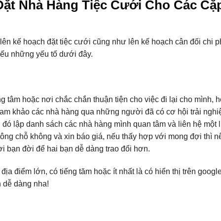
ặt Nhà Hàng Tiệc Cưới Cho Các Cặ
ên kế hoạch đặt tiệc cưới cũng như lên kế hoạch cân đối chi p
hiếu những yếu tố dưới đây.
tâm hoặc nơi chắc chắn thuận tiện cho việc đi lại cho mình, h
ham khảo các nhà hàng qua những người đã có cơ hội trải nghi
đó lập danh sách các nhà hàng mình quan tâm và liên hệ một 
ông chỗ không và xin báo giá, nếu thấy hợp với mong đợi thì n
ời bạn đời để hai bạn dễ dàng trao đổi hơn.
ịa điểm lớn, có tiếng tăm hoặc ít nhất là có hiển thị trên goog
h dễ dàng nha!