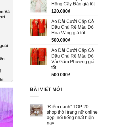
Hồng Cây Đào giá tốt
120.000
₫
ọn Và
ưới
Áo Dài Cưới Cặp Cô
Dâu Chú Rể Màu Đỏ
Hoa Vàng giá tốt
500.000
₫
goài
Áo Dài Cưới Cặp Cô
Dâu Chú Rể Màu Đỏ
iên
Vải Gấm Phượng giá
tốt
ễ
500.000
₫
hi
BÀI VIẾT MỚI
“Điểm danh” TOP 20
shop thời trang nữ online
đẹp, nổi tiếng nhất hiện
nay