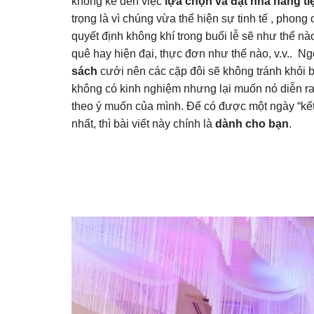
không kể đến việc
lựa chọn và đặt nhà hàng ti
trọng là vì chúng vừa thể hiện sự tinh tế , phon
quyết định không khí trong buổi lễ sẽ như thế nà
quê hay hiện đại, thực đơn như thế nào, v.v.. Ngo
sách
cưới nên các cặp đôi sẽ không tránh khỏi b
không có kinh nghiệm nhưng lại muốn nó diễn ra
theo ý muốn của mình. Để có được một ngày “kết 
nhất, thì bài viết này chính là
dành cho bạn
.