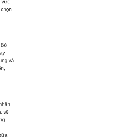
u vưc
c chọn
 Bởi
hay
hung và
ển,
 nhân
, sẽ
ợng
 bữa