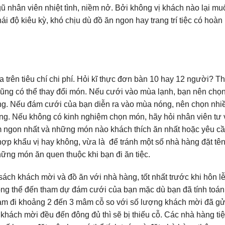
ũ nhân viên nhiệt tình, niềm nở. Bởi không vị khách nào lại mu
i độ kiêu kỳ, khó chịu dù đồ ăn ngon hay trang trí tiệc có hoàn
 trên tiêu chí chi phí. Hỏi kĩ thực đơn bàn 10 hay 12 người? 
cũng có thể thay đổi món. Nếu cưới vào mùa lạnh, bạn nên chọ
ông. Nếu đám cưới của bạn diễn ra vào mùa nóng, nên chọn nhi
g. Nếu không có kinh nghiệm chọn món, hãy hỏi nhân viên tư
ngon nhất và những món nào khách thích ăn nhất hoặc yêu c
ợp khẩu vị hay không, vừa là để tránh một số nhà hàng đặt tê
những món ăn quen thuộc khi bạn đi ăn tiệc.
sách khách mời và đồ ăn với nhà hàng, tốt nhất trước khi hôn lễ
hông thể đến tham dự đám cưới của bạn mặc dù bạn đã tính toán 
giảm đi khoảng 2 đến 3 mâm cỗ so với số lượng khách mời đã gử
 khách mời đều đến đông đủ thì sẽ bị thiếu cỗ. Các nhà hàng ti