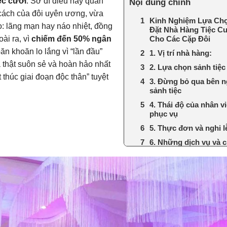
ệc cưới
. Sở dĩ điều này quan
Nội dung chính
g cách của đôi uyên ương, vừa
Kinh Nghiệm Lựa Ch
o: lãng mạn hay náo nhiệt, đồng
Đặt Nhà Hàng Tiệc C
ài ra, vì
chiếm đến 50% ngân
Cho Các Cặp Đôi
ăn khoăn lo lắng vì “lần đầu”
1. Vị trí nhà hàng:
 thật suôn sẻ và hoàn hảo nhất
2. Lựa chọn sảnh tiệc
thúc giai đoạn độc thân” tuyệt
3. Đừng bỏ qua bên n
sảnh tiệc
4. Thái độ của nhân v
phục vụ
5. Thực đơn và nghi l
6. Những dịch vụ và c
phí phát sinh
Quyết định lựa chọn