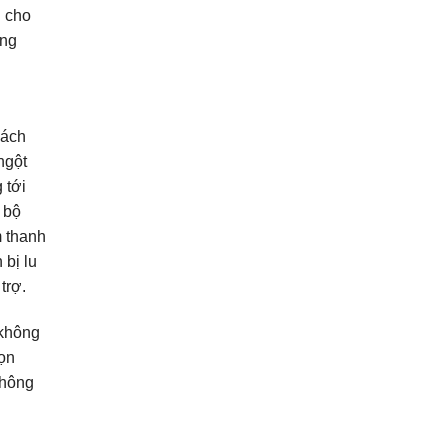
u cho
ảng
hách
ngột
 tới
 bộ
m thanh
 bị lu
trợ.
 không
ọn
không