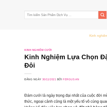
Skip
to
Tìm
content
kiếm:
Trang Chủ
Giới Thiệu
Tin Tức
Kinh nghiê
KINH NGHIÊM CƯỚI
Kinh Nghiệm Lựa Chọn Đặ
Đôi
ĐĂNG NGÀY
30/11/2021
BỞI
FERGUS AN
Đám cưới là ngày trọng đại nhất của cuộc đời m
thức, ngoại cảnh cũng là một yếu tố vô cùng quan