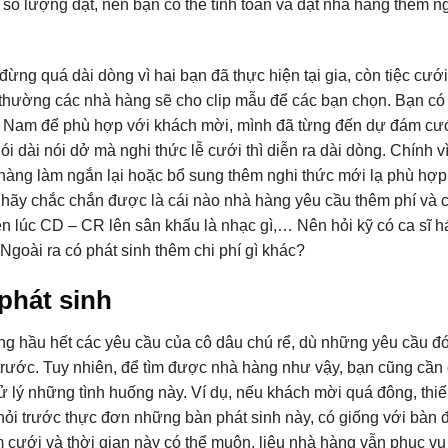
số lượng đặt, nên bạn có thể tính toán và đặt nhà hàng thêm n
ừng quá dài dòng vì hai bạn đã thực hiện tại gia, còn tiệc cưới
thường các nhà hàng sẽ cho clip mẫu để các bạn chọn. Bạn có
g Nam để phù hợp với khách mời, mình đã từng đến dự đám cư
ói dài nói dở mà nghi thức lễ cưới thì diễn ra dài dòng. Chính v
 hàng làm ngắn lại hoặc bổ sung thêm nghi thức mới lạ phù hợp
n, hãy chắc chắn được là cái nào nhà hàng yêu cầu thêm phí và 
n lúc CD – CR lên sân khấu là nhạc gì,… Nên hỏi kỹ có ca sĩ há
goài ra có phát sinh thêm chi phí gì khác?
 phát sinh
ng hầu hết các yêu cầu của cô dâu chú rể, dù những yêu cầu đó
rước. Tuy nhiên, để tìm được nhà hàng như vậy, bạn cũng cần 
ử lý những tình huống này. Ví dụ, nếu khách mời quá đông, thiế
hỏi trước thực đơn những bàn phát sinh này, có giống với bàn 
cưới và thời gian này có thể muộn, liệu nhà hàng vẫn phục vụ