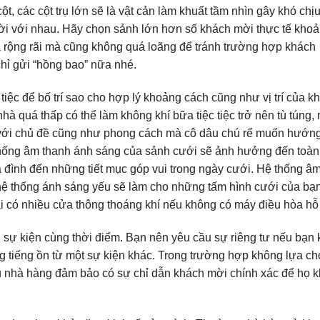
t, các cột trụ lớn sẽ là vật cản làm khuất tầm nhìn gây khó chị
i với nhau. Hãy chọn sảnh lớn hơn số khách mời thực tế kho
 rộng rãi mà cũng không quá loãng để tránh trường hợp khách
hỉ gửi “hồng bao” nữa nhé.
 tiệc để bố trí sao cho hợp lý khoảng cách cũng như vị trí của k
hà quá thấp có thể làm không khí bữa tiệc tiệc trở nên tù túng, 
với chủ đề cũng như phong cách mà cô dâu chú rể muốn hướng
 thống âm thanh ánh sáng của sảnh cưới sẽ ảnh hưởng đến toàn
gia đình đến những tiết mục góp vui trong ngày cưới. Hệ thống â
hi hệ thống ánh sáng yếu sẽ làm cho những tấm hình cưới của bạn
i có nhiều cửa thông thoáng khí nếu không có máy điều hòa hỗ 
, sự kiện cùng thời điểm. Bạn nên yêu cầu sự riêng tư nếu bạn
 tiếng ồn từ một sự kiện khác. Trong trường hợp không lựa ch
u nhà hàng đảm bảo có sự chỉ dẫn khách mời chính xác để họ 