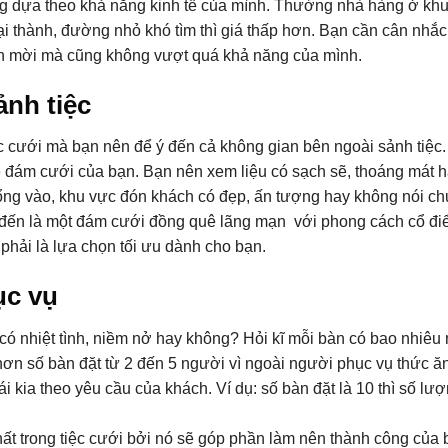
ng dựa theo khả năng kinh tế của mình. Thường nhà hàng ở kh
goại thành, đường nhỏ khó tìm thì giá thấp hơn. Bạn cần cân nhắ
ách mời mà cũng không vượt quá khả năng của mình.
ảnh tiệc
c cưới mà bạn nên để ý đến cả không gian bên ngoài sảnh tiệc.
ề đám cưới của bạn. Bạn nên xem liệu có sạch sẽ, thoáng mát 
cổng vào, khu vực đón khách có đẹp, ấn tượng hay không nói c
g đến là một đám cưới đồng quê lãng mạn với phong cách cổ đi
hải là lựa chọn tối ưu dành cho bạn.
ục vụ
có nhiệt tình, niềm nở hay không? Hỏi kĩ mỗi bàn có bao nhiêu
ơn số bàn đặt từ 2 đến 5 người vì ngoài người phục vụ thức ăn
i kia theo yêu cầu của khách. Ví dụ: số bàn đặt là 10 thì số lư
hất trong tiệc cưới bởi nó sẽ góp phần làm nên thành công của