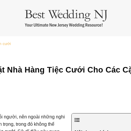
m cưới
Áo Dài Bưng Quả
Thuê Áo Dài Cưới
Thuê Áo Dài Bà 
t Nhà Hàng Tiệc Cưới Cho Các C
ỗi người, nên ngoài những nghi
 trọng, trong đó không thể