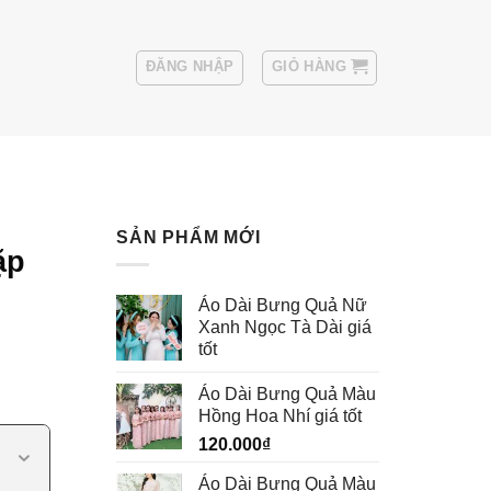
ĐĂNG NHẬP
GIỎ HÀNG
Sui
Thuê Áo Vest Nam
SẢN PHẨM MỚI
ặp
Áo Dài Bưng Quả Nữ
Xanh Ngọc Tà Dài giá
tốt
Áo Dài Bưng Quả Màu
Hồng Hoa Nhí giá tốt
120.000
₫
Áo Dài Bưng Quả Màu