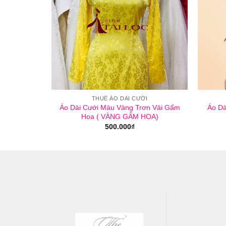
I
THUÊ ÁO DÀI CƯỚI
Áo Dài Cưới Màu Vàng Trơn Vải Gấm
Áo Dà
T2)
Hoa ( VÀNG GẤM HOA)
500.000
₫