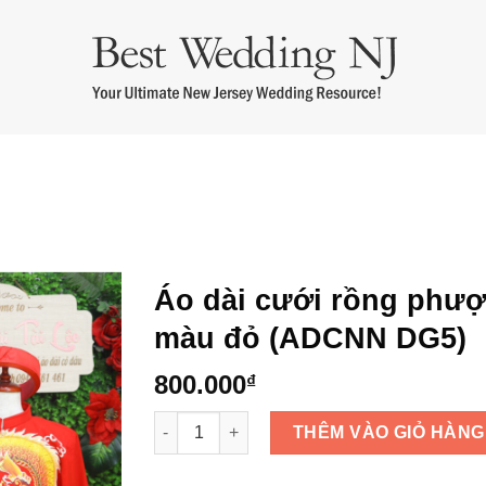
m cưới
Áo Dài Bưng Quả
Thuê Áo Dài Cưới
Thuê Áo Dài Bà 
Áo dài cưới rồng phư
màu đỏ (ADCNN DG5)
800.000
₫
Áo dài cưới rồng phượng màu đỏ (ADCNN D
THÊM VÀO GIỎ HÀNG