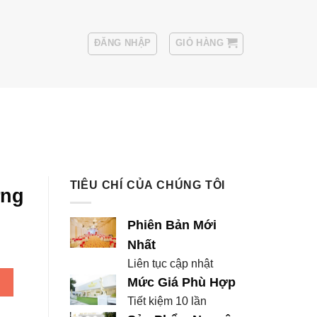
ĐĂNG NHẬP
GIỎ HÀNG
Sui
Thuê Áo Vest Nam
TIÊU CHÍ CỦA CHÚNG TÔI
ợng
Phiên Bản Mới
Nhất
Liên tục cập nhật
G5) số lượng
Mức Giá Phù Hợp
Tiết kiệm 10 lần