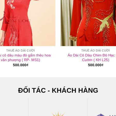
THUÊ ÁO DÀI CƯỚI
THUÊ ÁO DÀI CƯỚI
i cô dâu màu đỏ gấm thêu hoa
Áo Dài Cô Dâu Chim Đỏ Hạc
văn phượng ( RP- MS1)
Cườm ( KH L25)
500.000
₫
500.000
₫
ĐỐI TÁC - KHÁCH HÀNG