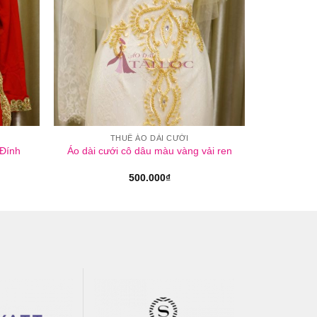
THUÊ ÁO DÀI CƯỚI
 Đính
Áo dài cưới cô dâu màu vàng vải ren
500.000
₫