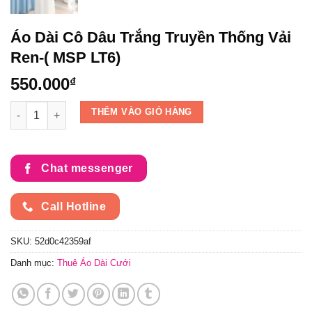
Áo Dài Cô Dâu Trắng Truyền Thống Vải
Ren-( MSP LT6)
550.000
₫
Áo Dài Cô Dâu Trắng Truyền Thống Vải Ren-( MSP LT6) số lượ
THÊM VÀO GIỎ HÀNG
Chat messenger
Call Hotline
SKU:
52d0c42359af
Danh mục:
Thuê Áo Dài Cưới