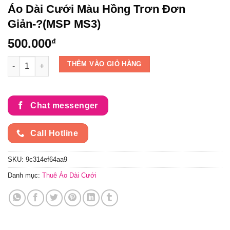
Áo Dài Cưới Màu Hồng Trơn Đơn
Giản-?(MSP MS3)
500.000
₫
Áo Dài Cưới Màu Hồng Trơn Đơn Giản-?(MSP MS3) số lượng
THÊM VÀO GIỎ HÀNG
Chat messenger
Call Hotline
SKU:
9c314ef64aa9
Danh mục:
Thuê Áo Dài Cưới