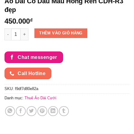
Áo Dài Cô Dâu Màu Hồng Ren CDH-R3
đẹp
450.000
₫
Áo Dài Cô Dâu Màu Hồng Ren CDH-R3 đẹp số lượng
THÊM VÀO GIỎ HÀNG
Chat messenger
Call Hotline
SKU:
f9df7d80e82a
Danh mục:
Thuê Áo Dài Cưới