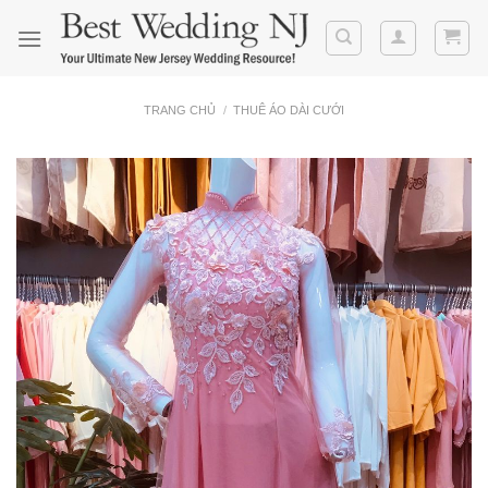
Skip
to
content
TRANG CHỦ
/
THUÊ ÁO DÀI CƯỚI