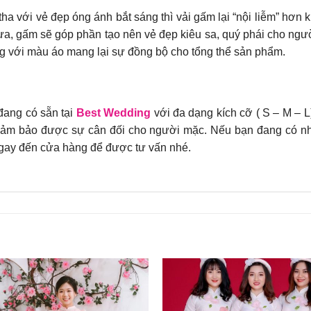
ha với vẻ đẹp óng ánh bắt sáng thì vải gấm lại “nội liễm” hơn 
xưa, gấm sẽ góp phần tạo nên vẻ đẹp kiêu sa, quý phái cho ng
ng với màu áo mang lại sự đồng bộ cho tổng thể sản phẩm.
ang có sẵn tại
Best Wedding
với đa dạng kích cỡ ( S – M – 
đảm bảo được sự cân đối cho người mặc. Nếu bạn đang có nh
 ngay đến cửa hàng để được tư vấn nhé.