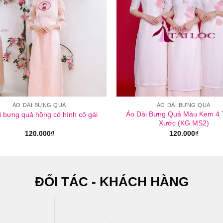
ÁO DÀI BƯNG QUẢ
ÁO DÀI BƯNG QUẢ
Áo Dài Bưng Quả Màu Kem 4 
i bưng quả hồng có hình cô gái
Xước (KG MS2)
120.000
₫
120.000
₫
ĐỐI TÁC - KHÁCH HÀNG