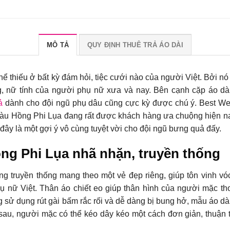
MÔ TẢ
QUY ĐỊNH THUÊ TRẢ ÁO DÀI
hể thiếu ở bất kỳ đám hỏi, tiệc cưới nào của người Việt. Bởi n
ng, nữ tính của người phụ nữ xưa và nay. Bên cạnh cặp áo dà
ả
dành cho đội ngũ phụ dâu cũng cực kỳ được chú ý. Best W
àu Hồng Phi Lụa
đang rất được khách hàng ưa chuộng hiện na
đây là một gợi ý vô cùng tuyệt vời cho đội ngũ bưng quả đấy.
g Phi Lụa nhã nhặn, truyền thống
ng truyền thống mang theo một vẻ đẹp riêng, giúp tôn vinh vó
ụ nữ Việt. Thân áo chiết eo giúp thân hình của người mặc th
 sử dụng rút gài bấm rắc rối và dễ dàng bị bung hở, mẫu áo d
sau, người mặc có thể kéo dây kéo một cách đơn giản, thuận t