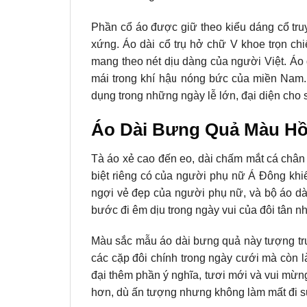
Phần cổ áo được giữ theo kiểu dáng cổ tr
xứng. Áo dài cổ trụ hở chữ V khoe trọn ch
mang theo nét dịu dàng của người Việt. Áo
mái trong khí hậu nóng bức của miền Nam.
dụng trong những ngày lễ lớn, đại diện cho
Áo Dài Bưng Quả Màu Hồn
Tà áo xẻ cao đến eo, dài chấm mắt cá châ
biệt riêng có của người phụ nữ Á Đông khi
ngợi vẻ đẹp của người phụ nữ, và bộ áo dài
bước đi êm dịu trong ngày vui của đôi tân n
Màu sắc mẫu áo dài bưng quả này tượng tr
các cặp đôi chính trong ngày cưới mà còn l
đại thêm phần ý nghĩa, tươi mới và vui mừn
hơn, dù ấn tượng nhưng không làm mất đi sự