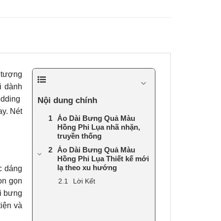
ó tượng
i dành
edding
Nội dung chính
y. Nét
Áo Dài Bưng Quả Màu
Hồng Phi Lụa nhã nhặn,
truyền thống
Áo Dài Bưng Quả Màu
Hồng Phi Lụa Thiết kế mới
lạ theo xu hướng
c dáng
on gọn
Lời Kết
ài bưng
iện và