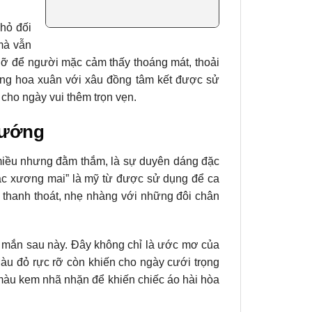
hỏ đối
mà vẫn
lỡ để người mặc cảm thấy thoáng mát, thoải
ong hoa xuân với xâu đồng tâm kết được sử
cho ngày vui thêm trọn vẹn.
hướng
miều nhưng đằm thắm, là sự duyên dáng đặc
hạc xương mai” là mỹ từ được sử dụng để ca
g thanh thoát, nhẹ nhàng với những đôi chân
 mắn sau này. Đây không chỉ là ước mơ của
Màu đỏ rực rỡ còn khiến cho ngày cưới trọng
 màu kem nhã nhặn để khiến chiếc áo hài hòa