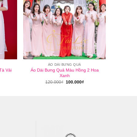
ÁO DÀI BƯNG QUẢ
Tà Vải
Áo Dài Bưng Quả Màu Hồng 2 Hoa
Xanh
Giá
Giá
120.000
₫
100.000
₫
gốc
hiện
là:
tại
120.000₫.
là:
100.000₫.