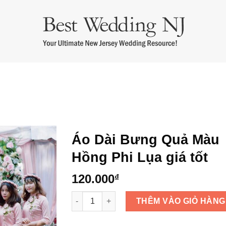
m cưới
Áo Dài Bưng Quả
Thuê Áo Dài Cưới
Thuê Áo Dài Bà 
Áo Dài Bưng Quả Màu
Hồng Phi Lụa giá tốt
120.000
₫
Áo Dài Bưng Quả Màu Hồng Phi Lụa giá tốt 
THÊM VÀO GIỎ HÀNG