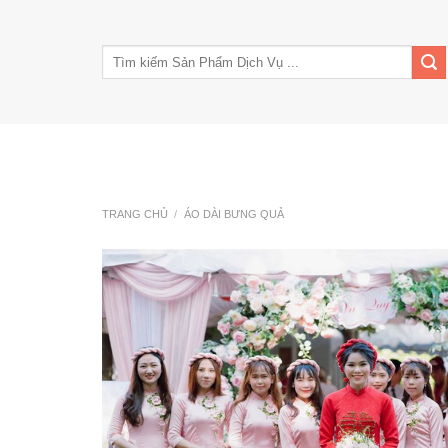
Skip
to
Tìm
content
kiếm:
Trang Chủ
Giới Thiệu
Tin Tức
Kinh nghiê
TRANG CHỦ
/
ÁO DÀI BƯNG QUẢ