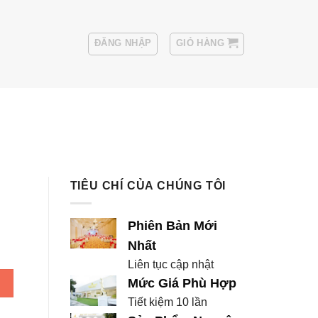
ĐĂNG NHẬP
GIỎ HÀNG
Sui
Thuê Áo Vest Nam
TIÊU CHÍ CỦA CHÚNG TÔI
Phiên Bản Mới
Nhất
Liên tục cập nhật
số lượng
Mức Giá Phù Hợp
Tiết kiệm 10 lần