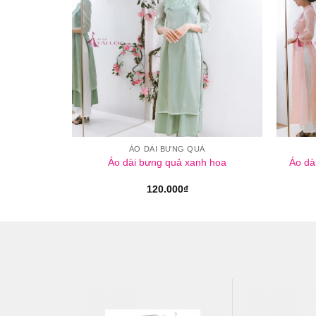
Ả
ÁO DÀI BƯNG QUẢ
n Vàng Lợt
Áo dài bưng quả xanh hoa
Áo dà
120.000
₫