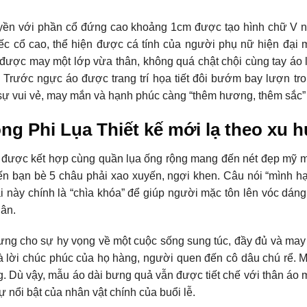
uyền với phần cổ đứng cao khoảng 1cm được tạo hình chữ V n
iếc cổ cao, thể hiện được cá tính của người phụ nữ hiện đại 
 được may một lớp vừa thân, không quá chật chội cùng tay áo 
 Trước ngực áo được trang trí họa tiết đôi bướm bay lượn tr
 sự vui vẻ, may mắn và hạnh phúc càng “thêm hương, thêm sắc” 
g Phi Lụa Thiết kế mới lạ theo xu 
n được kết hợp cùng quần lụa ống rộng mang đến nét đẹp mỹ 
ến bạn bè 5 châu phải xao xuyến, ngợi khen. Câu nói “mình 
 này chính là “chìa khóa” để giúp người mặc tôn lên vóc dán
hân.
ưng cho sự hy vọng về một cuộc sống sung túc, đầy đủ và may
à lời chúc phúc của họ hàng, người quen đến cô dâu chú rể. 
g. Dù vậy, mẫu áo dài bưng quả vẫn được tiết chế với thân áo
 nổi bật của nhân vật chính của buổi lễ.