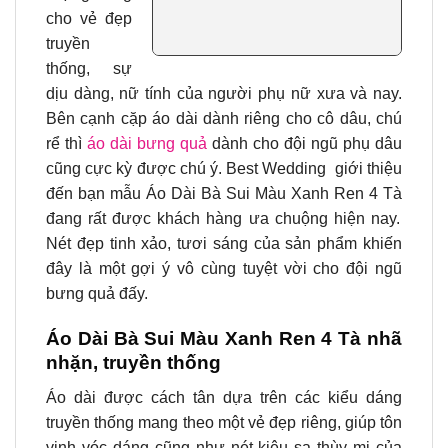
cho vẻ đẹp
truyền
thống, sự
dịu dàng, nữ tính của người phụ nữ xưa và nay.
Bên cạnh cặp áo dài dành riêng cho cô dâu, chú
rể thì
áo dài bưng quả
dành cho đội ngũ phụ dâu
cũng cực kỳ được chú ý. Best Wedding giới thiệu
đến bạn mẫu
Áo Dài Bà Sui Màu Xanh Ren 4 Tà
đang rất được khách hàng ưa chuộng hiện nay.
Nét đẹp tinh xảo, tươi sáng của sản phẩm khiến
đây là một gợi ý vô cùng tuyệt vời cho đội ngũ
bưng quả đấy.
Áo Dài Bà Sui Màu Xanh Ren 4 Tà nhã
nhặn, truyền thống
Áo dài được cách tân dựa trên các kiểu dáng
truyền thống mang theo một vẻ đẹp riêng, giúp tôn
vinh vóc dáng cũng như nét kiêu sa thùy mị của