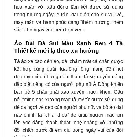
hoa xuân với xâu đồng tâm kết được sử dụng
trong những ngày lễ lớn, đại diện cho sự vui vẻ,
may mắn và hạnh phúc càng “thêm hương, thêm
sắc” cho ngày vui thêm trọn vẹn.
Áo Dài Bà Sui Màu Xanh Ren 4 Tà
Thiết kế mới lạ theo xu hướng
Tà áo xẻ cao đến eo, dài chấm mắt cá chân được
kết hợp cùng quần lụa ống rộng mang đến nét
đẹp mỹ miều nhưng đằm thắm, là sự duyên dáng
đặc biệt riêng có của người phụ nữ Á Đông khiến
bạn bè 5 châu phải xao xuyến, ngợi khen. Câu
nói “mình hạc xương mai” là mỹ từ được sử dụng
để ca ngợi vẻ đẹp của người phụ nữ, và bộ áo dài
này chính là “chìa khóa” để giúp người mặc tôn
lên vóc dáng thanh thoát, nhẹ nhàng với những
đôi chân bước đi êm dịu trong ngày vui của đôi