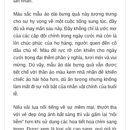
tân nhân.
Màu sắc mẫu áo dài bưng quả này tượng trưng
cho sự hy vọng về một cuộc sống sung túc, đầy
đủ và may mắn sau này. Đây không chỉ là ước mơ
của các cặp đôi chính trong ngày cưới mà còn là
lời chúc phúc của họ hàng, người quen đến cô
dâu chú rể. Màu đỏ rực rỡ còn khiến cho ngày
cưới trọng đại thêm phần ý nghĩa, tươi mới và vui
mừng. Dù vậy, mẫu áo dài bưng quả vẫn được
tiết chế với thân áo màu kem nhã nhặn để khiến
chiếc áo hài hòa hơn, dù ấn tượng nhưng không
làm mất đi sự nổi bật của nhân vật chính của buổi
lễ.
Nếu vải lụa nổi tiếng về sự mềm mại, thướt tha
với vẻ đẹp óng ánh bắt sáng thì vải gấm lại “nội
liễm” hơn khi sử dụng các họa tiết hoa chìm sang
trọng. Được xem là loại vải cao sang, quý giá từ