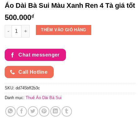
Áo Dài Bà Sui Màu Xanh Ren 4 Tà giá tốt
500.000
₫
Áo Dài Bà Sui Màu Xanh Ren 4 Tà giá tốt số lượng
THÊM VÀO GIỎ HÀNG
Chat messenger
Call Hotline
SKU:
dd745bff2b3c
Danh mục:
Thuê Áo Dài Bà Sui