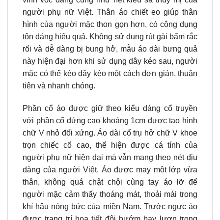
người phụ nữ Việt. Thân áo chiết eo giúp thân
hình của người mặc thon gọn hơn, có công dụng
tôn dáng hiệu quả. Không sử dụng rút gài bấm rắc
rối và dễ dàng bị bung hở, mẫu áo dài bưng quả
này hiện đại hơn khi sử dụng dây kéo sau, người
mặc có thể kéo dây kéo một cách đơn giản, thuận
tiện và nhanh chóng.
Phần cổ áo được giữ theo kiểu dáng cổ truyền
với phần cổ đứng cao khoảng 1cm được tạo hình
chữ V nhỏ đối xứng. Áo dài cổ trụ hở chữ V khoe
trọn chiếc cổ cao, thể hiện được cá tính của
người phụ nữ hiện đại mà vẫn mang theo nét dịu
dàng của người Việt. Áo được may một lớp vừa
thân, không quá chật chội cùng tay áo lỡ để
người mặc cảm thấy thoáng mát, thoải mái trong
khí hậu nóng bức của miền Nam. Trước ngực áo
được trang trí họa tiết đôi bướm bay lượn trong