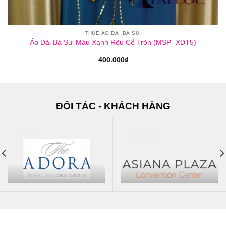
THUÊ ÁO DÀI BÀ SUI
Áo Dài Bà Sui Màu Xanh Rêu Cổ Tròn (MSP- XDT5)
400.000
₫
ĐỐI TÁC - KHÁCH HÀNG