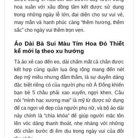
hoa xuân với xâu đồng tâm kết được sử dụng
trong những ngày lễ lớn, đại diện cho sự vui vẻ,
may mắn và hạnh phúc càng “thêm hương, thêm
sắc” cho ngày vui thêm trọn vẹn.
Áo Dài Bà Sui Màu Tím Hoa Đỏ Thiết
kế mới lạ theo xu hướng
Tà áo xẻ cao đến eo, dài chấm mắt cá chân được
kết hợp cùng quần lụa ống rộng mang đến nét
đẹp mỹ miều nhưng đằm thắm, là sự duyên dáng
đặc biệt riêng có của người phụ nữ Á Đông khiến
bạn bè 5 châu phải xao xuyến, ngợi khen. Câu
nói “mình hạc xương mai” là mỹ từ được sử dụng
để ca ngợi vẻ đẹp của người phụ nữ, và bộ áo dài
này chính là “chìa khóa” để giúp người mặc tôn
lên vóc dáng thanh thoát, nhẹ nhàng với những
đôi chân bước đi êm dịu trong ngày vui của đôi