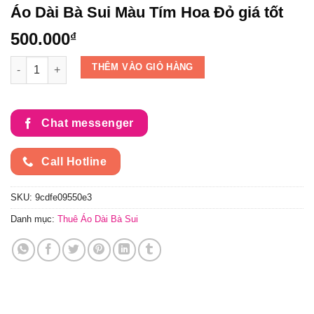
Áo Dài Bà Sui Màu Tím Hoa Đỏ giá tốt
500.000
₫
Áo Dài Bà Sui Màu Tím Hoa Đỏ giá tốt số lượng
THÊM VÀO GIỎ HÀNG
Chat messenger
Call Hotline
SKU:
9cdfe09550e3
Danh mục:
Thuê Áo Dài Bà Sui