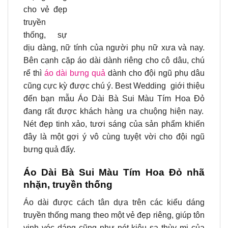
cho vẻ đẹp
truyền
thống, sự
dịu dàng, nữ tính của người phụ nữ xưa và nay.
Bên cạnh cặp áo dài dành riêng cho cô dâu, chú
rể thì
áo dài bưng quả
dành cho đội ngũ phụ dâu
cũng cực kỳ được chú ý. Best Wedding giới thiệu
đến bạn mẫu
Áo Dài Bà Sui Màu Tím Hoa Đỏ
đang rất được khách hàng ưa chuộng hiện nay.
Nét đẹp tinh xảo, tươi sáng của sản phẩm khiến
đây là một gợi ý vô cùng tuyệt vời cho đội ngũ
bưng quả đấy.
Áo Dài Bà Sui Màu Tím Hoa Đỏ nhã
nhặn, truyền thống
Áo dài được cách tân dựa trên các kiểu dáng
truyền thống mang theo một vẻ đẹp riêng, giúp tôn
vinh vóc dáng cũng như nét kiêu sa thùy mị của