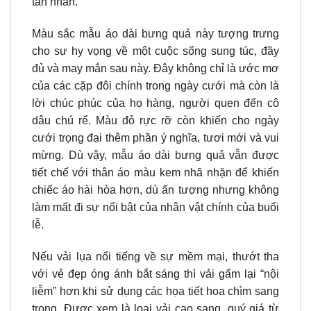
tân nhân.
Màu sắc mẫu áo dài bưng quả này tượng trưng
cho sự hy vọng về một cuộc sống sung túc, đầy
đủ và may mắn sau này. Đây không chỉ là ước mơ
của các cặp đôi chính trong ngày cưới mà còn là
lời chúc phúc của họ hàng, người quen đến cô
dâu chú rể. Màu đỏ rực rỡ còn khiến cho ngày
cưới trọng đại thêm phần ý nghĩa, tươi mới và vui
mừng. Dù vậy, mẫu áo dài bưng quả vẫn được
tiết chế với thân áo màu kem nhã nhặn để khiến
chiếc áo hài hòa hơn, dù ấn tượng nhưng không
làm mất đi sự nổi bật của nhân vật chính của buổi
lễ.
Nếu vải lụa nổi tiếng về sự mềm mại, thướt tha
với vẻ đẹp óng ánh bắt sáng thì vải gấm lại “nội
liễm” hơn khi sử dụng các họa tiết hoa chìm sang
trọng. Được xem là loại vải cao sang, quý giá từ