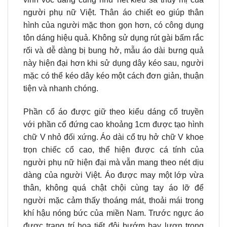
người phụ nữ Việt. Thân áo chiết eo giúp thân
hình của người mặc thon gọn hơn, có công dụng
tôn dáng hiệu quả. Không sử dụng rút gài bấm rắc
rối và dễ dàng bị bung hở, mẫu áo dài bưng quả
này hiện đại hơn khi sử dụng dây kéo sau, người
mặc có thể kéo dây kéo một cách đơn giản, thuận
tiện và nhanh chóng.
Phần cổ áo được giữ theo kiểu dáng cổ truyền
với phần cổ đứng cao khoảng 1cm được tạo hình
chữ V nhỏ đối xứng. Áo dài cổ trụ hở chữ V khoe
trọn chiếc cổ cao, thể hiện được cá tính của
người phụ nữ hiện đại mà vẫn mang theo nét dịu
dàng của người Việt. Áo được may một lớp vừa
thân, không quá chật chội cùng tay áo lỡ để
người mặc cảm thấy thoáng mát, thoải mái trong
khí hậu nóng bức của miền Nam. Trước ngực áo
được trang trí họa tiết đôi bướm bay lượn trong