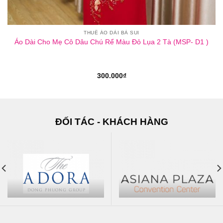
THUÊ ÁO DÀI BÀ SUI
Áo Dài Cho Mẹ Cô Dâu Chú Rể Màu Đỏ Lụa 2 Tà (MSP- D1 )
300.000
₫
ĐỐI TÁC - KHÁCH HÀNG