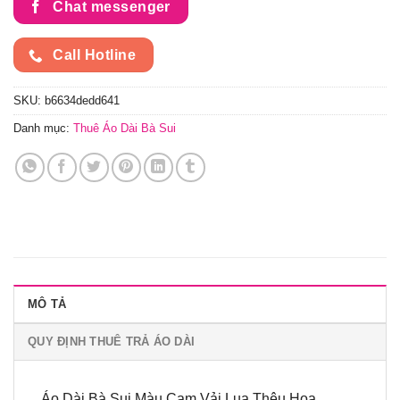
Chat messenger
Call Hotline
SKU:
b6634dedd641
Danh mục:
Thuê Áo Dài Bà Sui
MÔ TẢ
QUY ĐỊNH THUÊ TRẢ ÁO DÀI
Áo Dài Bà Sui Màu Cam Vải Lụa Thêu Hoa