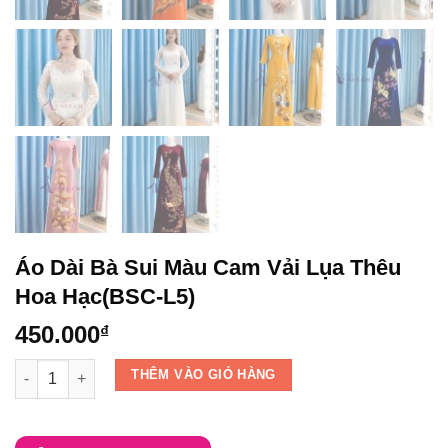
Áo Dài Bà Sui Màu Cam Vải Lụa Thêu
Hoa Hạc(BSC-L5)
450.000
₫
Áo Dài Bà Sui Màu Cam Vải Lụa Thêu Hoa Hạc(BSC-L5) số lượ
THÊM VÀO GIỎ HÀNG