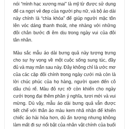
nói “mình hạc xương mai” là mỹ từ được sử dụng
để ca ngợi vẻ đẹp của người phụ nữ, và bộ áo dài
này chính là “chìa khóa” để giúp người mặc tôn
lên vóc dáng thanh thoát, nhẹ nhàng với những
đôi chân bước đi êm dịu trong ngày vui của đôi
tân nhân.
Màu sắc mẫu áo dài bưng quả này tượng trưng
cho sự hy vọng về một cuộc sống sung túc, đầy
đủ và may mắn sau này. Đây không chỉ là ước mơ
của các cặp đôi chính trong ngày cưới mà còn là
lời chúc phúc của họ hàng, người quen đến cô
dâu chú rể. Màu đỏ rực rỡ còn khiến cho ngày
cưới trọng đại thêm phần ý nghĩa, tươi mới và vui
mừng. Dù vậy, mẫu áo dài bưng quả vẫn được
tiết chế với thân áo màu kem nhã nhặn để khiến
chiếc áo hài hòa hơn, dù ấn tượng nhưng không
làm mất đi sự nổi bật của nhân vật chính của buổi