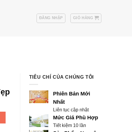
ĐĂNG NHẬP
GIỎ HÀNG
Sui
Thuê Áo Vest Nam
TIÊU CHÍ CỦA CHÚNG TÔI
đẹp
Phiên Bản Mới
Nhất
Liên tục cập nhật
 đẹp số lượng
Mức Giá Phù Hợp
Tiết kiệm 10 lần