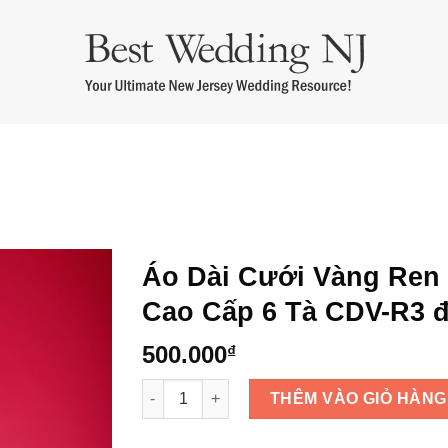
m cưới
Áo Dài Bưng Quả
Thuê Áo Dài Cưới
Thuê Áo Dài Bà 
Áo Dài Cưới Vàng Ren
Cao Cấp 6 Tà CDV-R3 
500.000
₫
Áo Dài Cưới Vàng Ren Cao Cấp 6 Tà CDV-R3
THÊM VÀO GIỎ HÀNG