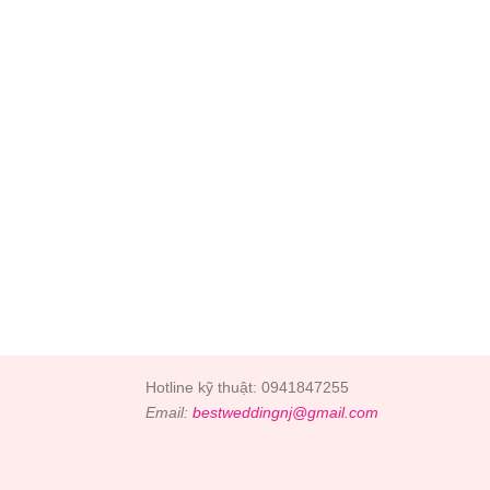
Hotline kỹ thuật: 0941847255
Email:
bestweddingnj@gmail.com