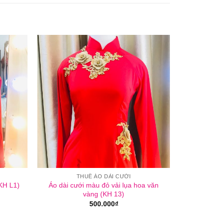
THUÊ ÁO DÀI CƯỚI
Áo dài cưới màu đỏ vải lụa hoa văn
KH L1)
vàng (KH 13)
500.000
₫