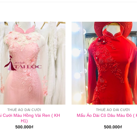
THUÊ ÁO DÀI CƯỚI
THUÊ ÁO DÀI CƯỚI
i Cưới Màu Hồng Vải Ren ( KH
Mẩu Áo Dài Cô Dâu Màu Đỏ ( 
H1)
500.000
₫
500.000
₫