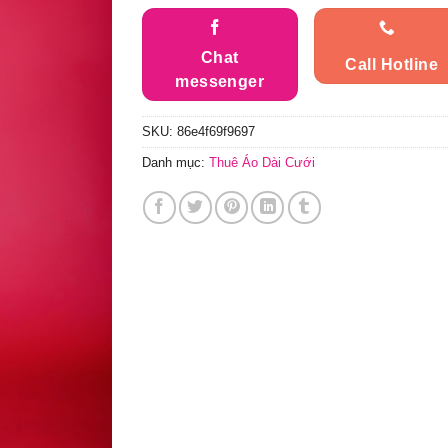
Chat
Call Hotline
messenger
SKU:
86e4f69f9697
Danh mục:
Thuê Áo Dài Cưới