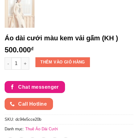
Áo dài cưới màu kem vải gấm (KH )
500.000
₫
Áo dài cưới màu kem vải gấm (KH ) số lượng
THÊM VÀO GIỎ HÀNG
Chat messenger
Call Hotline
SKU:
dc94e5cce20b
Danh mục:
Thuê Áo Dài Cưới