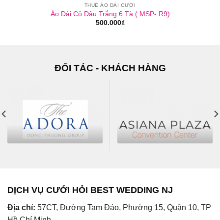
THUÊ ÁO DÀI CƯỚI
Áo Dài Cô Dâu Trắng 6 Tà ( MSP- R9)
500.000
₫
ĐỐI TÁC - KHÁCH HÀNG
DỊCH VỤ CƯỚI HỎI BEST WEDDING NJ
Địa chỉ:
57CT, Đường Tam Đảo, Phường 15, Quận 10, TP
Hồ Chí Minh