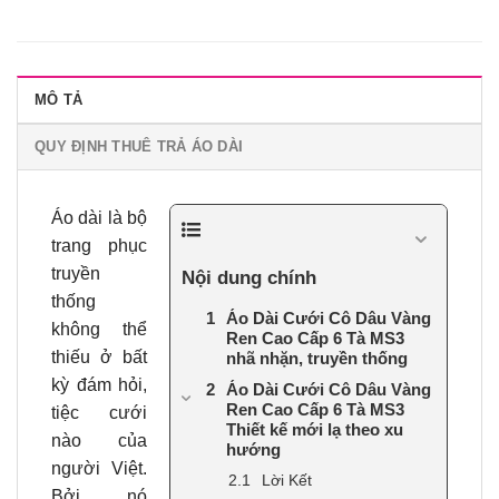
MÔ TẢ
QUY ĐỊNH THUÊ TRẢ ÁO DÀI
Áo dài là bộ
trang phục
truyền
Nội dung chính
thống
Áo Dài Cưới Cô Dâu Vàng
không thể
Ren Cao Cấp 6 Tà MS3
thiếu ở bất
nhã nhặn, truyền thống
kỳ đám hỏi,
Áo Dài Cưới Cô Dâu Vàng
Ren Cao Cấp 6 Tà MS3
tiệc cưới
Thiết kế mới lạ theo xu
nào của
hướng
người Việt.
Lời Kết
Bởi nó