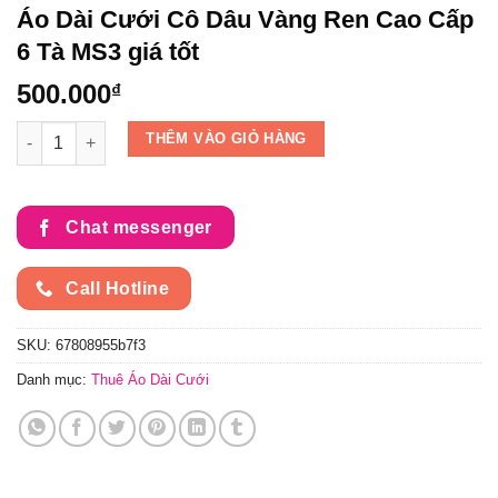
Áo Dài Cưới Cô Dâu Vàng Ren Cao Cấp
6 Tà MS3 giá tốt
500.000
₫
Áo Dài Cưới Cô Dâu Vàng Ren Cao Cấp 6 Tà MS3 giá tốt số lư
THÊM VÀO GIỎ HÀNG
Chat messenger
Call Hotline
SKU:
67808955b7f3
Danh mục:
Thuê Áo Dài Cưới