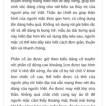
truyền thống mang theo một vẻ đẹp riêng, giúp tôn
vinh vóc dáng cũng như nét kiêu sa thùy mị của
người phụ nữ Việt. Thân áo chiết eo giúp thân
hình của người mặc thon gọn hơn, có công dụng
tôn dáng hiệu quả. Không sử dụng rút gài bấm rắc
rối và dễ dàng bị bung hở, mẫu áo dài bưng quả
này hiện đại hơn khi sử dụng dây kéo sau, người
mặc có thể kéo dây kéo một cách đơn giản, thuận
tiện và nhanh chóng.
Phần cổ áo được giữ theo kiểu dáng cổ truyền
với phần cổ đứng cao khoảng 1cm được tạo hình
chữ V nhỏ đối xứng. Áo dài cổ trụ hở chữ V khoe
trọn chiếc cổ cao, thể hiện được cá tính của
người phụ nữ hiện đại mà vẫn mang theo nét dịu
dàng của người Việt. Áo được may một lớp vừa
thân, không quá chật chội cùng tay áo lỡ để
người mặc cảm thấy thoáng mát, thoải mái trong