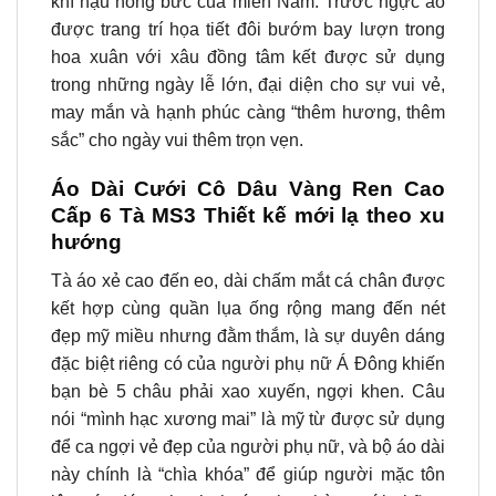
khí hậu nóng bức của miền Nam. Trước ngực áo
được trang trí họa tiết đôi bướm bay lượn trong
hoa xuân với xâu đồng tâm kết được sử dụng
trong những ngày lễ lớn, đại diện cho sự vui vẻ,
may mắn và hạnh phúc càng “thêm hương, thêm
sắc” cho ngày vui thêm trọn vẹn.
Áo Dài Cưới Cô Dâu Vàng Ren Cao
Cấp 6 Tà MS3 Thiết kế mới lạ theo xu
hướng
Tà áo xẻ cao đến eo, dài chấm mắt cá chân được
kết hợp cùng quần lụa ống rộng mang đến nét
đẹp mỹ miều nhưng đằm thắm, là sự duyên dáng
đặc biệt riêng có của người phụ nữ Á Đông khiến
bạn bè 5 châu phải xao xuyến, ngợi khen. Câu
nói “mình hạc xương mai” là mỹ từ được sử dụng
để ca ngợi vẻ đẹp của người phụ nữ, và bộ áo dài
này chính là “chìa khóa” để giúp người mặc tôn