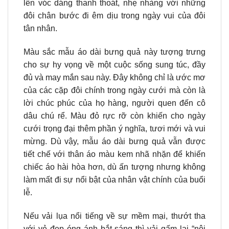
lên vóc dáng thanh thoát, nhẹ nhàng với những
đôi chân bước đi êm dịu trong ngày vui của đôi
tân nhân.
Màu sắc mẫu áo dài bưng quả này tượng trưng
cho sự hy vọng về một cuộc sống sung túc, đầy
đủ và may mắn sau này. Đây không chỉ là ước mơ
của các cặp đôi chính trong ngày cưới mà còn là
lời chúc phúc của họ hàng, người quen đến cô
dâu chú rể. Màu đỏ rực rỡ còn khiến cho ngày
cưới trọng đại thêm phần ý nghĩa, tươi mới và vui
mừng. Dù vậy, mẫu áo dài bưng quả vẫn được
tiết chế với thân áo màu kem nhã nhặn để khiến
chiếc áo hài hòa hơn, dù ấn tượng nhưng không
làm mất đi sự nổi bật của nhân vật chính của buổi
lễ.
Nếu vải lụa nổi tiếng về sự mềm mại, thướt tha
với vẻ đẹp óng ánh bắt sáng thì vải gấm lại “nội