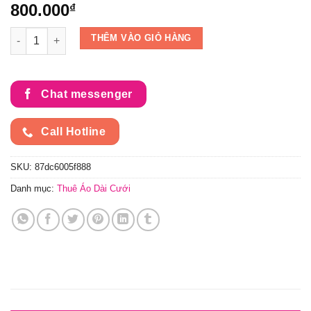
800.000
₫
Áo Dài Cưới Cặp Đỏ Vẽ Phượng CD-G13 đẹp số lượng
THÊM VÀO GIỎ HÀNG
Chat messenger
Call Hotline
SKU:
87dc6005f888
Danh mục:
Thuê Áo Dài Cưới