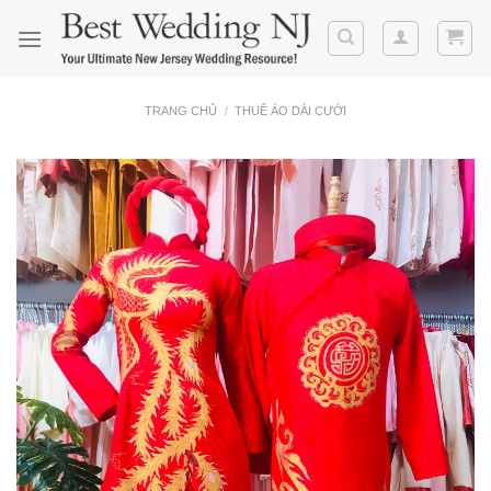
Skip
to
content
TRANG CHỦ
/
THUÊ ÁO DÀI CƯỚI