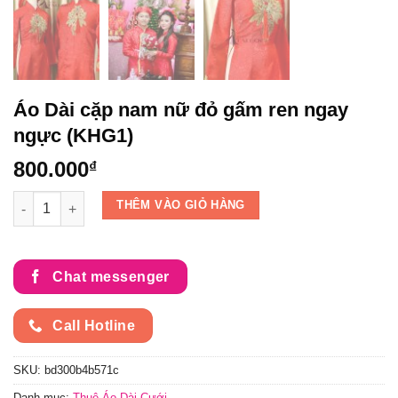
Áo Dài cặp nam nữ đỏ gấm ren ngay
ngực (KHG1)
800.000
₫
Áo Dài cặp nam nữ đỏ gấm ren ngay ngực (KHG1) số lượng
THÊM VÀO GIỎ HÀNG
Chat messenger
Call Hotline
SKU:
bd300b4b571c
Danh mục:
Thuê Áo Dài Cưới