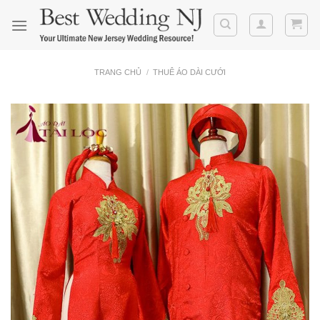
Skip
to
content
TRANG CHỦ
/
THUÊ ÁO DÀI CƯỚI