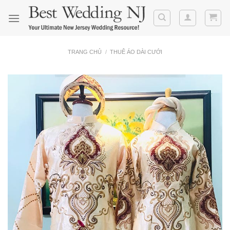
Skip
to
content
TRANG CHỦ
/
THUÊ ÁO DÀI CƯỚI