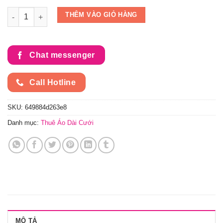
Áo Dài Cặp Nam Nữ Cô Dâu Chú Rể Vàng Vải Gấm (KH G4) số 
THÊM VÀO GIỎ HÀNG
Chat messenger
Call Hotline
SKU:
649884d263e8
Danh mục:
Thuê Áo Dài Cưới
MÔ TẢ