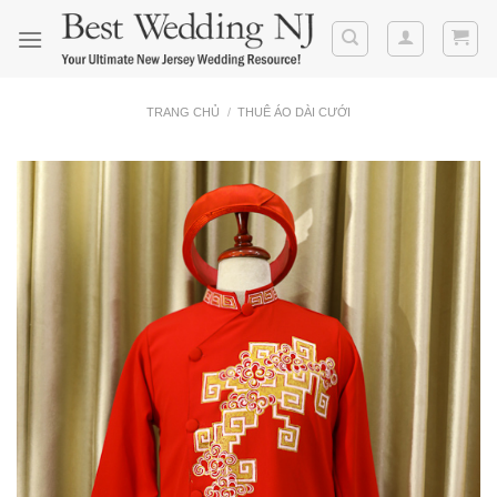
Skip
to
content
TRANG CHỦ
/
THUÊ ÁO DÀI CƯỚI