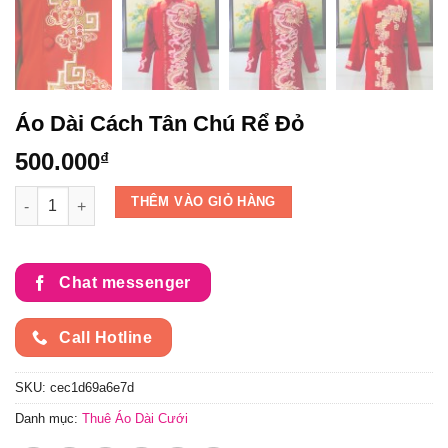
Áo Dài Cách Tân Chú Rể Đỏ
500.000
₫
Áo Dài Cách Tân Chú Rể Đỏ số lượng
THÊM VÀO GIỎ HÀNG
Chat messenger
Call Hotline
SKU:
cec1d69a6e7d
Danh mục:
Thuê Áo Dài Cưới